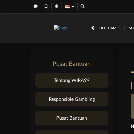
HOT GAMES
SL
Pusat Bantuan
Tentang WIRA99
Responsible Gambling
Pusat Bantuan
N