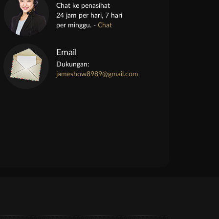
Chat ke penasihat
24 jam per hari, 7 hari
per minggu. -
Chat
Email
Dukungan:
jameshow8989@gmail.com