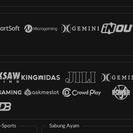
-Sports
Sabung Ayam