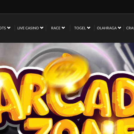
OTS
LIVE CASINO
RACE
TOGEL
OLAHRAGA
CRA