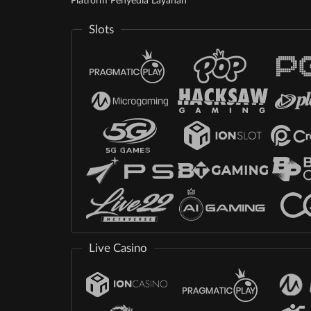
Platform Penyedia Layanan
Slots
Live Casino