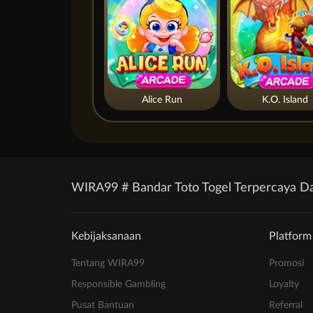
Alice Run
K.O. Island
WIRA99 # Bandar Toto Togel Terpercaya Dan
Kebijaksanaan
Platform
Tentang WIRA99
Promosi
Responsible Gambling
Loyalty
Pusat Bantuan
Referral