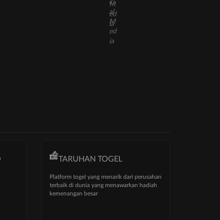
O
TARUHAN TOGEL
Platform togel yang menarik dari perusahan
terbaik di dunia yang menawarkan hadiah
kemenangan besar