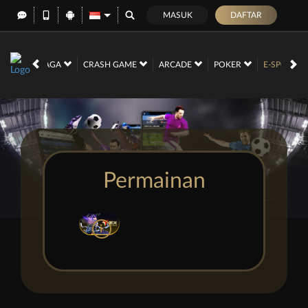
MASUK
DAFTAR
OLAHRAGA
CRASH GAME
ARCADE
POKER
E-SPORTS
Permainan
i