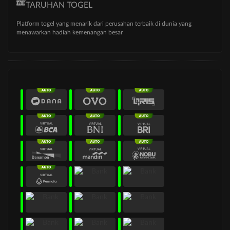
TARUHAN TOGEL
Platform togel yang menarik dari perusahan terbaik di dunia yang
menawarkan hadiah kemenangan besar