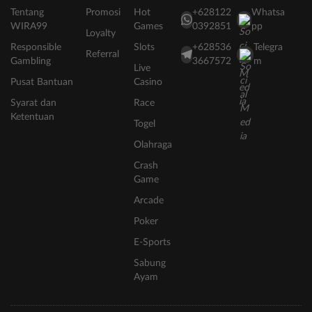
Tentang
Promosi
Hot
+628122
Whatsa
WIRA99
Games
0392851
pp
Loyalty
Responsible
Slots
+628536
Telegra
Referral
Gambling
3667572
m
Live
Pusat Bantuan
Casino
Syarat dan
Race
Ketentuan
Togel
Olahraga
Crash
Game
Arcade
Poker
E-Sports
Sabung
Ayam