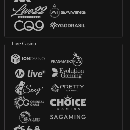
Live Casino