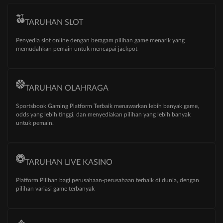
TARUHAN SLOT
Penyedia slot online dengan beragam pilihan game menarik yang
memudahkan pemain untuk mencapai jackpot
TARUHAN OLAHRAGA
Sportsbook Gaming Platform Terbaik menawarkan lebih banyak game,
odds yang lebih tinggi, dan menyediakan pilihan yang lebih banyak
untuk pemain.
TARUHAN LIVE KASINO
Platform Pilihan bagi perusahaan-perusahaan terbaik di dunia, dengan
pilihan variasi game terbanyak