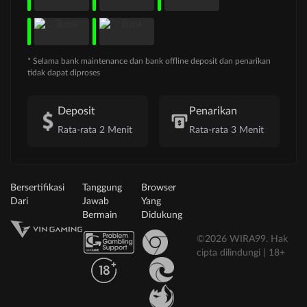
* Selama bank maintenance dan bank offline deposit dan penarikan
tidak dapat diproses
Deposit
Penarikan
Rata-rata 2 Menit
Rata-rata 3 Menit
Bersertifikasi
Tanggung
Browser
Dari
Jawab
Yang
Bermain
Didukung
©2026 WIRA99. Hak
cipta dilindungi | 18+