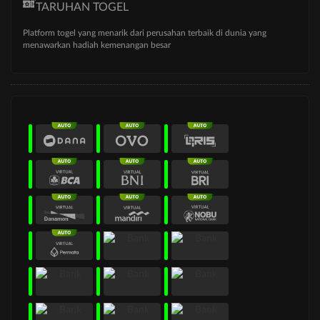
TARUHAN TOGEL
Platform togel yang menarik dari perusahan terbaik di dunia yang
menawarkan hadiah kemenangan besar