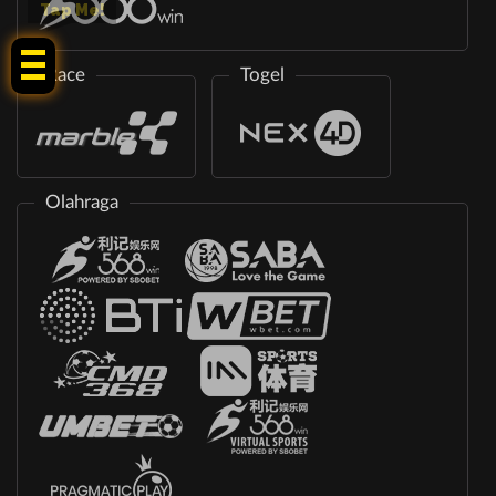
Tap Me!
Race
Togel
Olahraga