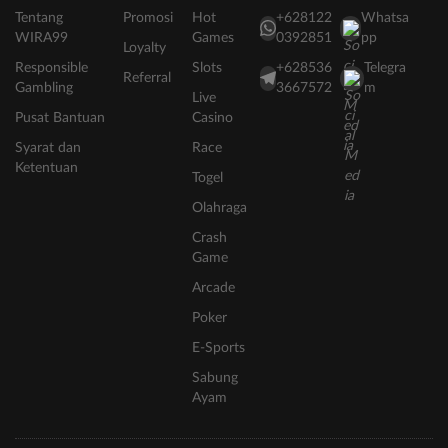
Tentang
Promosi
Hot
+628122
Whatsa
WIRA99
Games
0392851
pp
Loyalty
Responsible
Slots
+628536
Telegra
Referral
Gambling
3667572
m
Live
Pusat Bantuan
Casino
Syarat dan
Race
Ketentuan
Togel
Olahraga
Crash
Game
Arcade
Poker
E-Sports
Sabung
Ayam