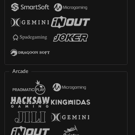
Arcade