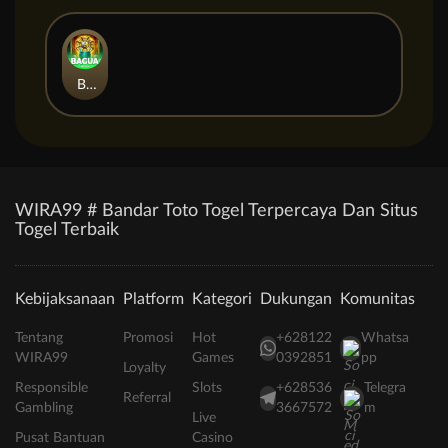
Bagua
WIRA99 # Bandar Toto Togel Terpercaya Dan Situs
Togel Terbaik
Kebijaksanaan
Platform
Kategori
Dukungan
Komunitas
Tentang
Promosi
Hot
+628122
Whatsa
WIRA99
Games
0392851
pp
Loyalty
Responsible
Slots
+628536
Telegra
Referral
Gambling
3667572
m
Live
Pusat Bantuan
Casino