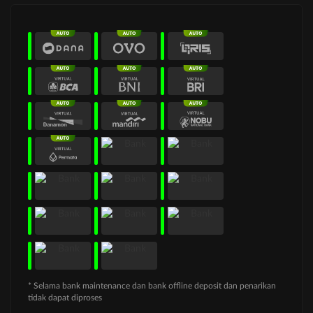
* Selama bank maintenance dan bank offline deposit dan penarikan
tidak dapat diproses