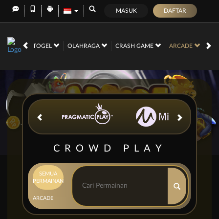
MASUK
DAFTAR
RACE
TOGEL
OLAHRAGA
CRASH GAME
ARCADE
PO
CROWD PLAY
SEMUA
PERMAINAN
ARCADE