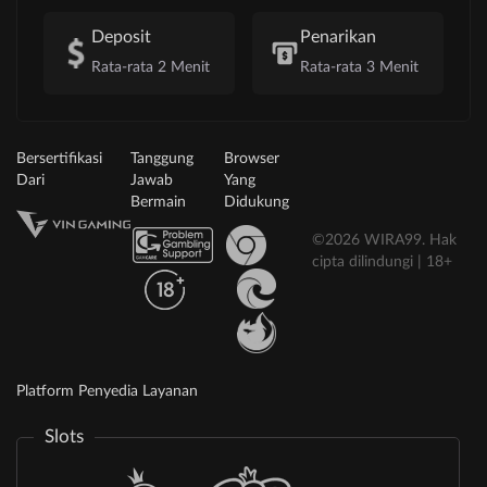
Deposit
Penarikan
Rata-rata 2 Menit
Rata-rata 3 Menit
Bersertifikasi
Tanggung
Browser
Dari
Jawab
Yang
Bermain
Didukung
©2026 WIRA99. Hak
cipta dilindungi | 18+
Platform Penyedia Layanan
Slots