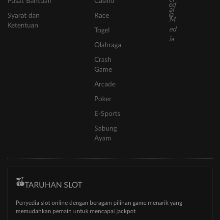
Pusat Bantuan
Casino
Syarat dan
Race
Ketentuan
Togel
Olahraga
Crash
Game
Arcade
Poker
E-Sports
Sabung
Ayam
TARUHAN SLOT
Penyedia slot online dengan beragam pilihan game menarik yang
memudahkan pemain untuk mencapai jackpot