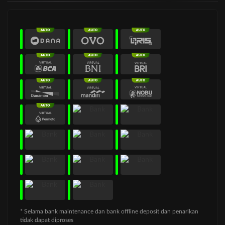
* Selama bank maintenance dan bank offline deposit dan penarikan
tidak dapat diproses