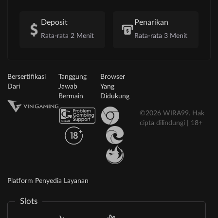
Deposit
Penarikan
Rata-rata 2 Menit
Rata-rata 3 Menit
Bersertifikasi
Tanggung
Browser
Dari
Jawab
Yang
Bermain
Didukung
©2026 WIRA99. Hak
cipta dilindungi | 18+
Platform Penyedia Layanan
Slots