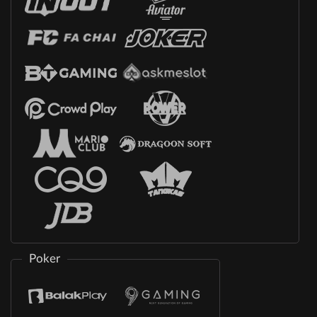
Poker