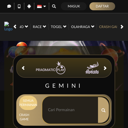
MASUK
DAFTAR
LIVE CASINO
RACE
TOGEL
OLAHRAGA
CRASH GAME
GEMINI
SEMUA
PERMAINAN
CRASH
GAME