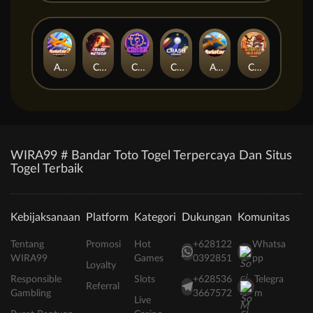
Aviator2-Sky Elite
Crash Meteor
Crash Neon
Crash Classic
Aviator
Crash Gold Rush
WIRA99 # Bandar Toto Togel Terpercaya Dan Situs
Togel Terbaik
Kebijaksanaan
Platform
Kategori
Dukungan
Komunitas
Tentang
Promosi
Hot
+628122
Whatsa
WIRA99
Games
0392851
pp
Loyalty
Responsible
Slots
+628536
Telegra
Referral
Gambling
3667572
m
Live